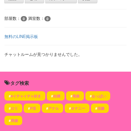
部屋数：
満室数：
0
0
無料のLINE掲示板
チャットルームが見つかりませんでした。
タグ検索
#
#イチャイチャ好き
#
妊婦
#
母娘
#
おっぱい
#
ロリ
#
P活
#
アナル
#
オナニー
#
浣腸
#
再婚