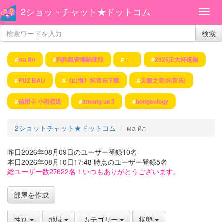
2ショットチャット★ドットコム
検索
#
ма йл
#
狗狗氣管塌陷症狀
#
-、·
#
2025正大杯选题
#
PUZ BAU
#
《山海》纯音乐下载
#
天籁之音(纯音乐)
#
信用卡 小港接送
#
among us 3
#
bongsology
2ショットチャット★ドットコム
ма йл
昨日2026年08月09日のユーザー登録10名
本日2026年08月10日17:48 時点のユーザー登録5名
総ユーザー数27622名！いつもありがとうございます。
部屋を作成
性別
地域
カテゴリー
状態