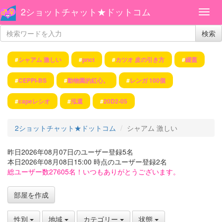
2ショットチャット★ドットコム
検索
#
シャアム 激しい
#
pnct
#
カツオ 皮の引き方
#
綴蓋
#
CEPPI-BS
#
動物園的紅心。
#
レンガ 100個
#
capeレシオ
#
泓還
#
20D2-05
2ショットチャット★ドットコム
シャアム 激しい
昨日2026年08月07日のユーザー登録5名
本日2026年08月08日15:00 時点のユーザー登録2名
総ユーザー数27605名！いつもありがとうございます。
部屋を作成
性別
地域
カテゴリー
状態