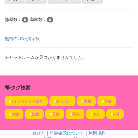
部屋数：
満室数：
0
0
無料のLINE掲示板
チャットルームが見つかりませんでした。
タグ検索
#
#イチャイチャ好き
#
おっぱい
#
再婚
#
青森
#
浣腸
#
妊婦
#
母娘
#
関東
#
ロリ
#
P活
遊び方
｜
年齢確認について
｜
利用規約