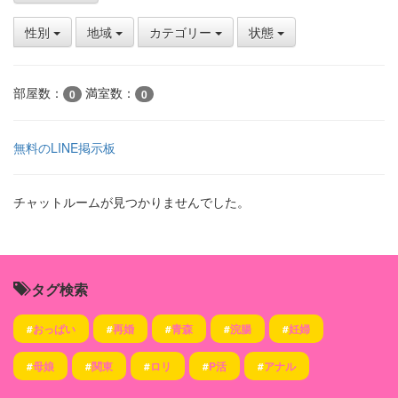
性別
地域
カテゴリー
状態
部屋数：
満室数：
0
0
無料のLINE掲示板
チャットルームが見つかりませんでした。
タグ検索
#
おっぱい
#
再婚
#
青森
#
浣腸
#
妊婦
#
母娘
#
関東
#
ロリ
#
P活
#
アナル