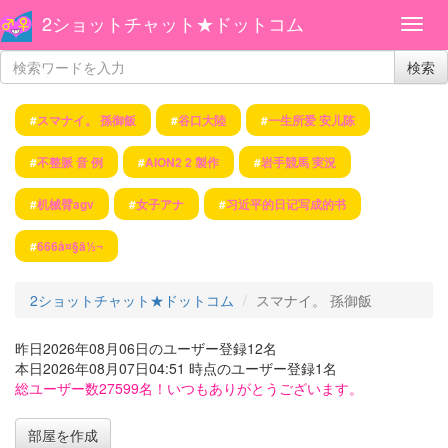
2ショットチャット★ドットコム
検索
#
スマナイ。 孫御飯
#
谷口大陸
#
一生所爱 安儿陈
#
不整脈 音 例
#
AION2 2 製作
#
岩手競馬 実況
#
机械臂agv
#
女子アナ
#
习近平的日记写成的书
#
666å¤§ä½¬
2ショットチャット★ドットコム
スマナイ。 孫御飯
昨日2026年08月06日のユーザー登録12名
本日2026年08月07日04:51 時点のユーザー登録1名
総ユーザー数27599名！いつもありがとうございます。
部屋を作成