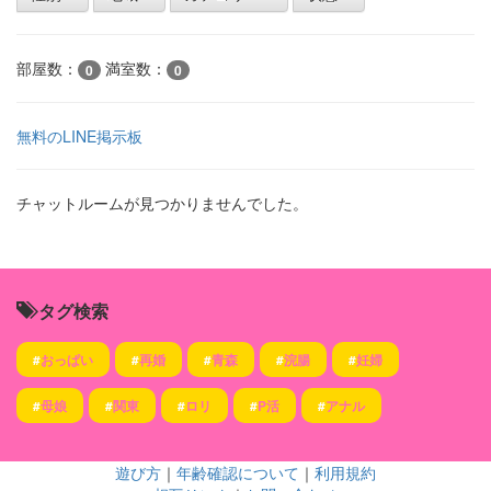
部屋数：
満室数：
0
0
無料のLINE掲示板
チャットルームが見つかりませんでした。
タグ検索
#
おっぱい
#
再婚
#
青森
#
浣腸
#
妊婦
#
母娘
#
関東
#
ロリ
#
P活
#
アナル
遊び方
｜
年齢確認について
｜
利用規約