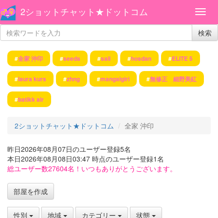
2ショットチャット★ドットコム
検索
#
全家 沖印
#
seeds
#
sail
#
hosdan
#
ELITE 5
#
laura kurs
#
zhng
#
mangalgiri
#
無修正 細野美紅
#
batikk air
2ショットチャット★ドットコム
全家 沖印
昨日2026年08月07日のユーザー登録5名
本日2026年08月08日03:47 時点のユーザー登録1名
総ユーザー数27604名！いつもありがとうございます。
部屋を作成
性別
地域
カテゴリー
状態