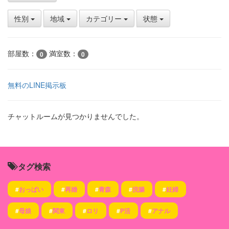
性別
地域
カテゴリー
状態
部屋数：
満室数：
0
0
無料のLINE掲示板
チャットルームが見つかりませんでした。
タグ検索
#
おっぱい
#
再婚
#
青森
#
浣腸
#
妊婦
#
母娘
#
関東
#
ロリ
#
P活
#
アナル