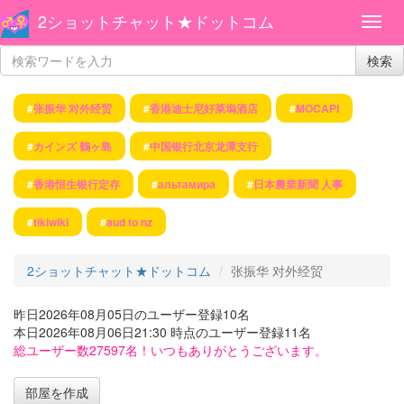
2ショットチャット★ドットコム
検索
#
张振华 对外经贸
#
香港迪士尼好萊塢酒店
#
MOCAPI
#
カインズ 鶴ヶ島
#
中国银行北京龙潭支行
#
香港恒生银行定存
#
альтамира
#
日本農業新聞 人事
#
tikiwiki
#
aud to nz
2ショットチャット★ドットコム
张振华 对外经贸
昨日2026年08月05日のユーザー登録10名
本日2026年08月06日21:30 時点のユーザー登録11名
総ユーザー数27597名！いつもありがとうございます。
部屋を作成