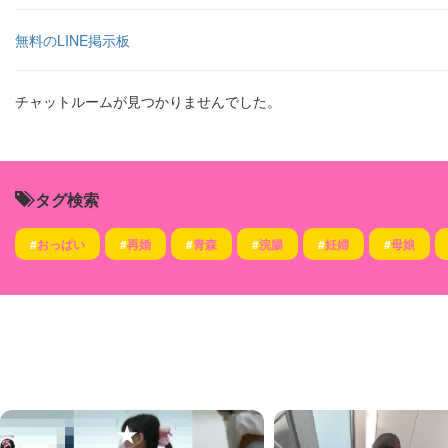
無料のLINE掲示板
チャットルームが見つかりませんでした。
タグ検索
#
おっぱい
#
再婚
#
青森
#
浣腸
#
妊婦
#
母娘