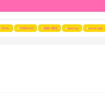
#
730 9=
#
TONEYLIU
#
亞洲一樂也
#
имал ру
#
почта vjqk