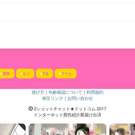
#
関東
#
ロリ
#
P活
#
アナル
遊び方
｜
年齢確認について
｜
利用規約
相互リンク
｜
お問い合わせ
2ショットチャット★ドットコム 2017
インターネット異性紹介業届け出済