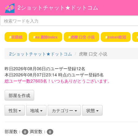
2ショットチャット★ドットコム
#
双眼鏡
#
es 删除index
#
虎鞭 口交 小说
#
jrskan欧冠
2ショットチャット★ドットコム
虎鞭 口交 小说
昨日2026年08月06日のユーザー登録12名
本日2026年08月07日23:14 時点のユーザー登録5名
総ユーザー数27603名！いつもありがとうございます。
部屋を作成
性別
地域
カテゴリー
状態
部屋数：
満室数：
0
0