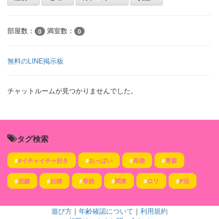
部屋数：
満室数：
0
0
無料のLINE掲示板
チャットルームが見つかりませんでした。
タグ検索
#
#イチャイチャ好き
#
おっぱい
#
再婚
#
青森
#
浣腸
#
妊婦
#
母娘
#
関東
#
ロリ
#
P活
遊び方
｜
年齢確認について
｜
利用規約