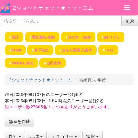
2ショットチャット★ドットコム
検索
#
清冷
#
雪妃真矢 年齢
#
ひのき pixiv
#
waリでし
#
Fendi
#
木下浩之
#
はるた医院 久留米
#
*tree
#
YAMA LUBE
#
山田次郎
2ショットチャット★ドットコム
雪妃真矢 年齢
昨日2026年08月07日のユーザー登録5名
本日2026年08月08日11:54 時点のユーザー登録2名
総ユーザー数27605名！いつもありがとうございます。
部屋を作成
性別
地域
カテゴリー
状態