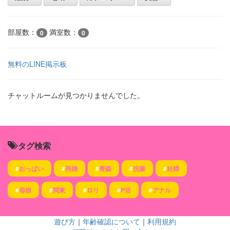
部屋数：
満室数：
0
0
無料のLINE掲示板
チャットルームが見つかりませんでした。
タグ検索
#
おっぱい
#
再婚
#
青森
#
浣腸
#
妊婦
#
母娘
#
関東
#
ロリ
#
P活
#
アナル
遊び方
｜
年齢確認について
｜
利用規約