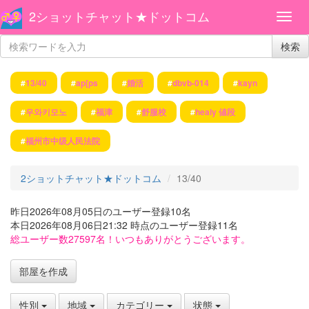
2ショットチャット★ドットコム
検索
#
13/40
#
ap[ps
#
婚活
#
dbvb-014
#
kayn
#
우와키모노
#
福津
#
舒服校
#
healy 値段
#
福州市中级人民法院
2ショットチャット★ドットコム
13/40
昨日2026年08月05日のユーザー登録10名
本日2026年08月06日21:32 時点のユーザー登録11名
総ユーザー数27597名！いつもありがとうございます。
部屋を作成
性別
地域
カテゴリー
状態