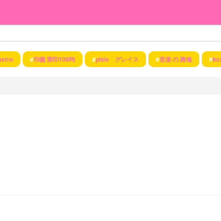
astro
#
印鑑 実印100均
#
pixiv グレイス
#
音楽 の 路地
#
bc