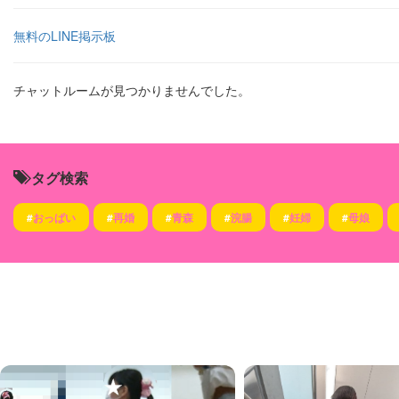
無料のLINE掲示板
チャットルームが見つかりませんでした。
タグ検索
#
おっぱい
#
再婚
#
青森
#
浣腸
#
妊婦
#
母娘