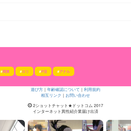
#
関東
#
ロリ
#
P活
#
アナル
遊び方
｜
年齢確認について
｜
利用規約
相互リンク
｜
お問い合わせ
2ショットチャット★ドットコム 2017
インターネット異性紹介業届け出済