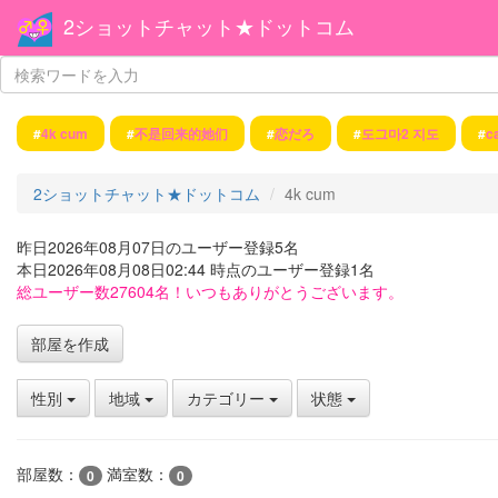
2ショットチャット★ドットコム
#
4k cum
#
不是回来的她们
#
恋だろ
#
도그마2 지도
#
c
2ショットチャット★ドットコム
4k cum
昨日2026年08月07日のユーザー登録5名
本日2026年08月08日02:44 時点のユーザー登録1名
総ユーザー数27604名！いつもありがとうございます。
部屋を作成
性別
地域
カテゴリー
状態
部屋数：
満室数：
0
0