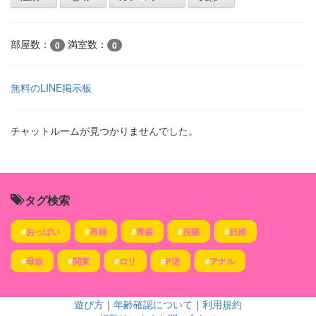
部屋数：
満室数：
0
0
無料のLINE掲示板
チャットルームが見つかりませんでした。
タグ検索
#
おっぱい
#
再婚
#
青森
#
浣腸
#
妊婦
#
母娘
#
関東
#
ロリ
#
P活
#
アナル
遊び方
｜
年齢確認について
｜
利用規約