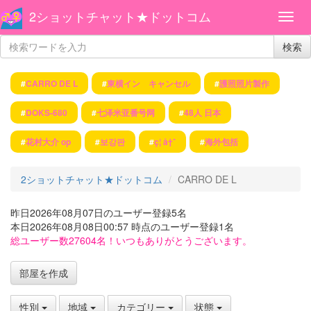
2ショットチャット★ドットコム
検索
#
CARRO DE L
#
東横イン キャンセル
#
護照照片製作
#
DOKS-680
#
七泽米亚番号网
#
48人 日本
#
花村大介 op
#
보강판
#
ç¦ å†ˆ
#
海外包括
2ショットチャット★ドットコム
CARRO DE L
昨日2026年08月07日のユーザー登録5名
本日2026年08月08日00:57 時点のユーザー登録1名
総ユーザー数27604名！いつもありがとうございます。
部屋を作成
性別
地域
カテゴリー
状態