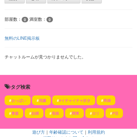
部屋数：
満室数：
0
0
無料のLINE掲示板
チャットルームが見つかりませんでした。
タグ検索
#
おっぱい
#
浣腸
#
#イチャイチャ好き
#
再婚
#
青森
#
妊婦
#
母娘
#
関東
#
ロリ
#
P活
遊び方
｜
年齢確認について
｜
利用規約