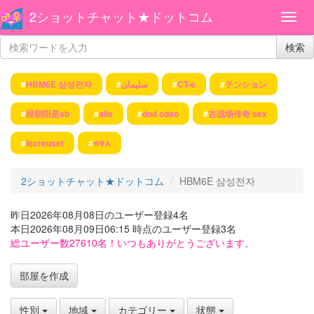
2ショットチャット★ドットコム
検索
#
HBM6E 삼성전자
#
سليمان
#
CT-e
#
テンション
#
段朝阳是sb
#
alle
#
dod cdao
#
古战场传奇 sex
#
lecreuset
#
πθλ
2ショットチャット★ドットコム
HBM6E 삼성전자
昨日2026年08月08日のユーザー登録4名
本日2026年08月09日06:15 時点のユーザー登録3名
総ユーザー数27610名！いつもありがとうございます。
部屋を作成
性別
地域
カテゴリー
状態