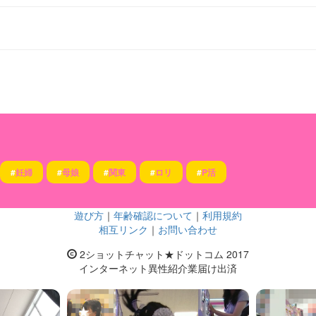
#
妊婦
#
母娘
#
関東
#
ロリ
#
P活
遊び方
｜
年齢確認について
｜
利用規約
相互リンク
｜
お問い合わせ
2ショットチャット★ドットコム 2017
インターネット異性紹介業届け出済