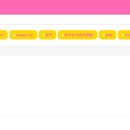
in
#
maggi city
#
肛門
#
府中市 分倍河原駅
#
যুবরাজ
#
DJI