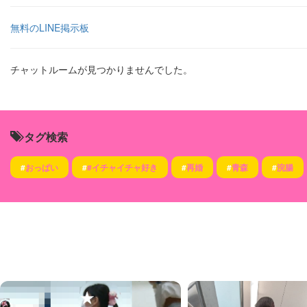
無料のLINE掲示板
チャットルームが見つかりませんでした。
タグ検索
#
おっぱい
#
#イチャイチャ好き
#
再婚
#
青森
#
浣腸