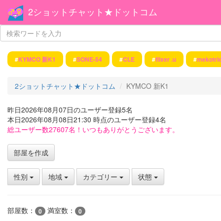
2ショットチャット★ドットコム
#
KYMCO 新K1
#
SONE-54
#
CLE
#
flixer .u
#
mekotric
2ショットチャット★ドットコム
KYMCO 新K1
昨日2026年08月07日のユーザー登録5名
本日2026年08月08日21:30 時点のユーザー登録4名
総ユーザー数27607名！いつもありがとうございます。
部屋を作成
性別
地域
カテゴリー
状態
部屋数：
満室数：
0
0