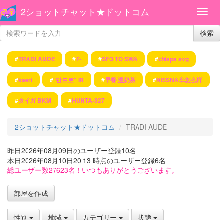
2ショットチャット★ドットコム
検索
#
TRADI AUDE
#
7-
#
SFO TO SWA
#
chispa svg
#
kaeri
#
"만드로" IR
#
早餐 溫奶茶
#
NISSNA车怎么样
#
タイガ BKM
#
HUNTA-327
2ショットチャット★ドットコム
TRADI AUDE
昨日2026年08月09日のユーザー登録10名
本日2026年08月10日20:13 時点のユーザー登録6名
総ユーザー数27623名！いつもありがとうございます。
部屋を作成
性別
地域
カテゴリー
状態