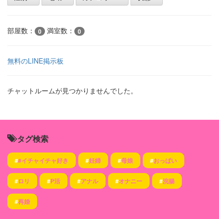
部屋数：
満室数：
0
0
無料のLINE掲示板
チャットルームが見つかりませんでした。
タグ検索
#
#イチャイチャ好き
#
妊婦
#
母娘
#
おっぱい
#
ロリ
#
P活
#
アナル
#
オナニー
#
浣腸
#
再婚