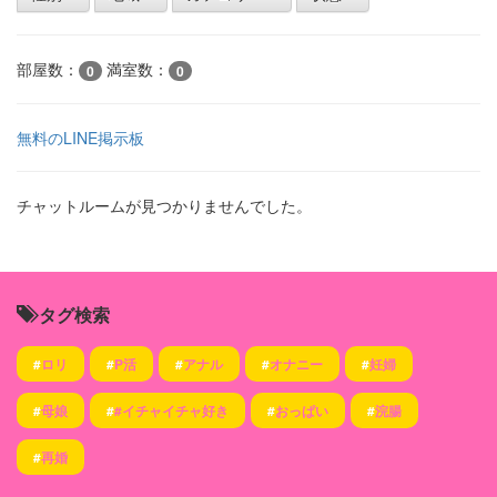
部屋数：
満室数：
0
0
無料のLINE掲示板
チャットルームが見つかりませんでした。
タグ検索
#
ロリ
#
P活
#
アナル
#
オナニー
#
妊婦
#
母娘
#
#イチャイチャ好き
#
おっぱい
#
浣腸
#
再婚