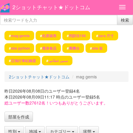
2ショットチャット★ドットコム
検索
#
mag gemis
#
松原淑美
#
刑訴法198
#
zara 尺寸
#
abs python
#
瘦身食品
#
萬壽台
#
abs 板
#
亞旭行車紀錄器
#
سمير غطاس
2ショットチャット★ドットコム
mag gemis
昨日2026年08月08日のユーザー登録4名
本日2026年08月09日11:17 時点のユーザー登録5名
総ユーザー数27612名！いつもありがとうございます。
部屋を作成
性別
地域
カテゴリー
状態