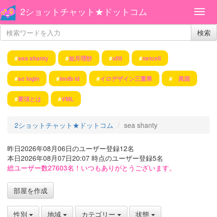
2ショットチャット★ドットコム
検索
#
sea shanty
#
如月理纱
#
ofiii
#
netcell
#
sc login
#
imdb id
#
イロデザイン三重県
#
異国
#
要項とは
#
VML
2ショットチャット★ドットコム
sea shanty
昨日2026年08月06日のユーザー登録12名
本日2026年08月07日20:07 時点のユーザー登録5名
総ユーザー数27603名！いつもありがとうございます。
部屋を作成
性別
地域
カテゴリー
状態