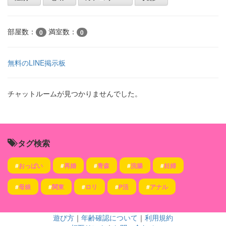
部屋数：
満室数：
0
0
無料のLINE掲示板
チャットルームが見つかりませんでした。
タグ検索
#
おっぱい
#
再婚
#
青森
#
浣腸
#
妊婦
#
母娘
#
関東
#
ロリ
#
P活
#
アナル
遊び方
｜
年齢確認について
｜
利用規約