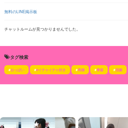
無料のLINE掲示板
チャットルームが見つかりませんでした。
タグ検索
#
おっぱい
#
#イチャイチャ好き
#
再婚
#
青森
#
浣腸