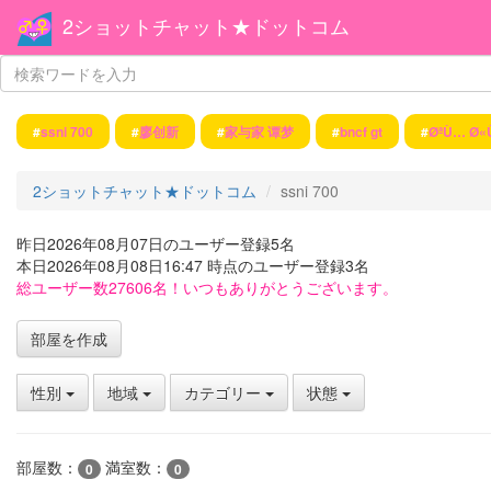
2ショットチャット★ドットコム
#
ssni 700
#
廖创新
#
家与家 谭梦
#
bncf gt
#
ØªÙ… Ø
2ショットチャット★ドットコム
ssni 700
昨日2026年08月07日のユーザー登録5名
本日2026年08月08日16:47 時点のユーザー登録3名
総ユーザー数27606名！いつもありがとうございます。
部屋を作成
性別
地域
カテゴリー
状態
部屋数：
満室数：
0
0