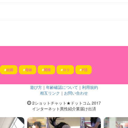
#
妊婦
#
母娘
#
関東
#
ロリ
#
P活
遊び方
｜
年齢確認について
｜
利用規約
相互リンク
｜
お問い合わせ
2ショットチャット★ドットコム 2017
インターネット異性紹介業届け出済