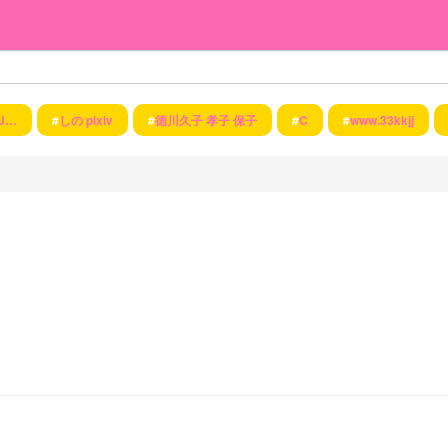
«Ù…
#
しの pixiv
#
徳川久子 孝子 保子
#
C
#
www.33kkjj