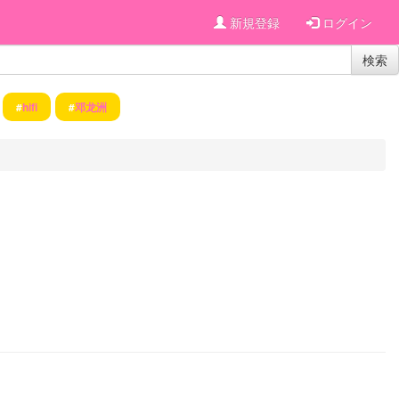
新規登録
ログイン
検索
#
hifi
#
邓龙洲