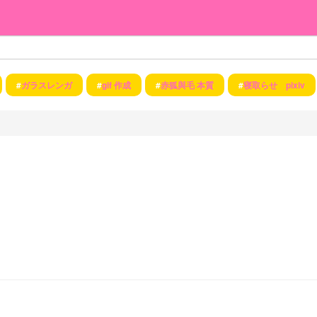
#
ガラスレンガ
#
gif 作成
#
赤狐與毛 本質
#
寝取らせ pixiv