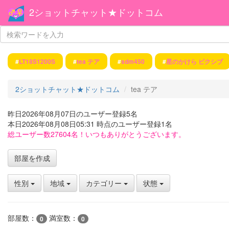
2ショットチャット★ドットコム
#
LT18S1200S
#
tea テア
#
sdm450
#
星のかけら ピクシブ
2ショットチャット★ドットコム
tea テア
昨日2026年08月07日のユーザー登録5名
本日2026年08月08日05:31 時点のユーザー登録1名
総ユーザー数27604名！いつもありがとうございます。
部屋を作成
性別
地域
カテゴリー
状態
部屋数：
満室数：
0
0