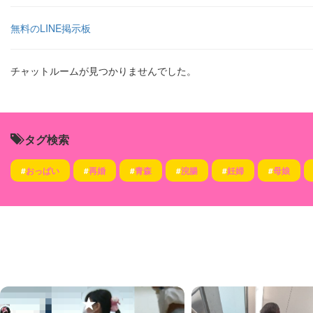
無料のLINE掲示板
チャットルームが見つかりませんでした。
タグ検索
#
おっぱい
#
再婚
#
青森
#
浣腸
#
妊婦
#
母娘