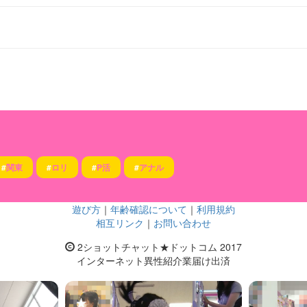
#
関東
#
ロリ
#
P活
#
アナル
遊び方
｜
年齢確認について
｜
利用規約
相互リンク
｜
お問い合わせ
2ショットチャット★ドットコム 2017
インターネット異性紹介業届け出済