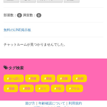
部屋数：
満室数：
0
0
無料のLINE掲示板
チャットルームが見つかりませんでした。
タグ検索
#
おっぱい
#
再婚
#
青森
#
浣腸
#
妊婦
#
母娘
#
関東
#
ロリ
#
P活
#
アナル
遊び方
｜
年齢確認について
｜
利用規約