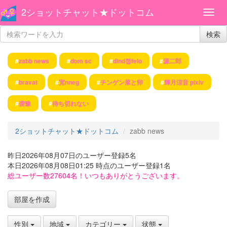
2ショットチャット★ドットコム
検索
#
zabb news
#
dom sc
#
dind챕felo
#
源二郎
#
bravat
#
宽nneg
#
チンゲン菜と卵
#
輝月涼音 pixiv
#
袭豫
#
待ち切れない
2ショットチャット★ドットコム
zabb news
昨日2026年08月07日のユーザー登録5名
本日2026年08月08日01:25 時点のユーザー登録1名
総ユーザー数27604名！いつもありがとうございます。
部屋を作成
性別
地域
カテゴリー
状態