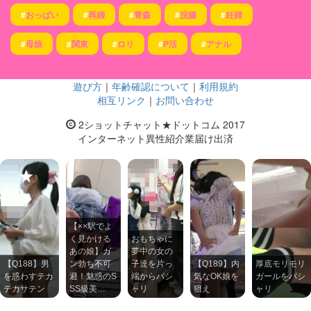
#
おっぱい
#
再婚
#
青森
#
浣腸
#
妊婦
#
母娘
#
関東
#
ロリ
#
P活
#
アナル
遊び方
｜
年齢確認について
｜
利用規約
相互リンク
｜
お問い合わせ
2ショットチャット★ドットコム 2017
インターネット異性紹介業届け出済
【××駅でよ
く見かける
おもちゃに
あの娘】ガ
夢中の女の
【Q188】男
ン勃ち不可
子達を片っ
【Q189】内
厚底モリモリ
を惑わすテカ
避！魅惑のS
端からパシ
気なOK娘を
ガールをパシ
テカサテン
SS級美…
ャリ
狙え
ャリ