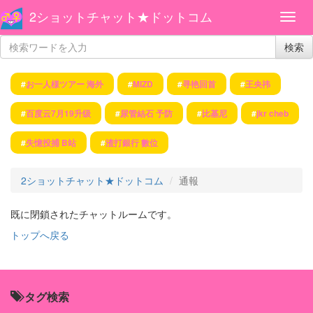
2ショットチャット★ドットコム
検索
#
お一人様ツアー 海外
#
MIZD
#
寻艳回首
#
王央祎
#
百度云7月19升级
#
尿管結石 予防
#
比基尼
#
jkr cheb
#
失憶投捕 B站
#
渣打銀行 數位
2ショットチャット★ドットコム
通報
既に閉鎖されたチャットルームです。
トップへ戻る
タグ検索