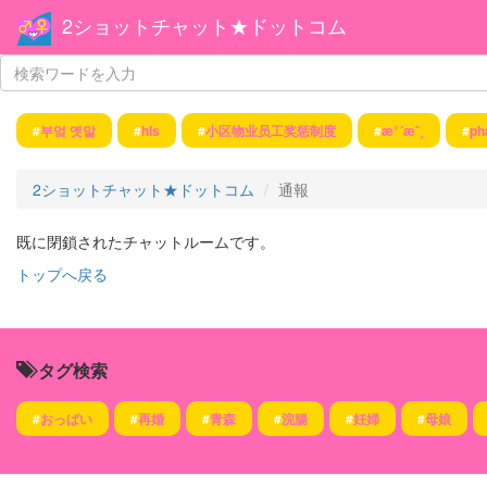
2ショットチャット★ドットコム
#
부엌 옛말
#
hls
#
小区物业员工奖惩制度
#
æ°´æˆ¸
#
ph
2ショットチャット★ドットコム
通報
既に閉鎖されたチャットルームです。
トップへ戻る
タグ検索
#
おっぱい
#
再婚
#
青森
#
浣腸
#
妊婦
#
母娘