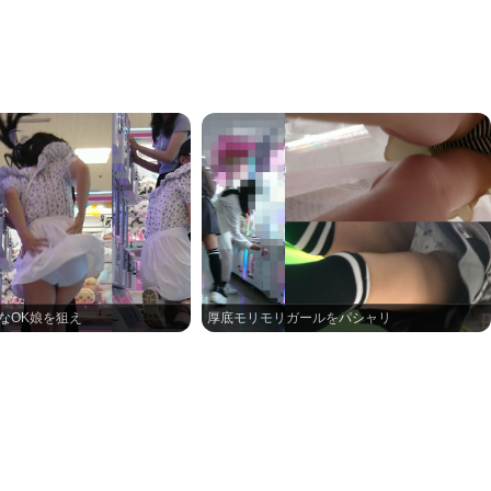
気なOK娘を狙え
厚底モリモリガールをパシャリ