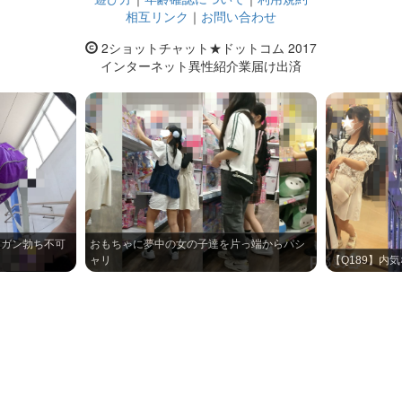
相互リンク
｜
お問い合わせ
2ショットチャット★ドットコム 2017
インターネット異性紹介業届け出済
】ガン勃ち不可
おもちゃに夢中の女の子達を片っ端からパシ
ャリ
【Q189】内