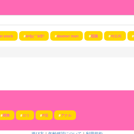
at stock
#
å¤§ç”°åŒº
#
doomer man
#
陌路
#
머드리
#
#
関東
#
ロリ
#
P活
#
アナル
遊び方
｜
年齢確認について
｜
利用規約