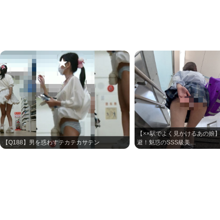
【××駅でよく見かけるあの娘
【Q188】男を惑わすテカテカサテン
避！魅惑のSSS級美…