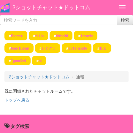
2ショットチャット★ドットコム
検索
#
Pentex
#
fs1io
#
bitforid
#
1movie
#
logo Bumn
#
レジクラ
#
5519nando
#
軋る
#
"gom2z4
#
hl
2ショットチャット★ドットコム
通報
既に閉鎖されたチャットルームです。
トップへ戻る
タグ検索