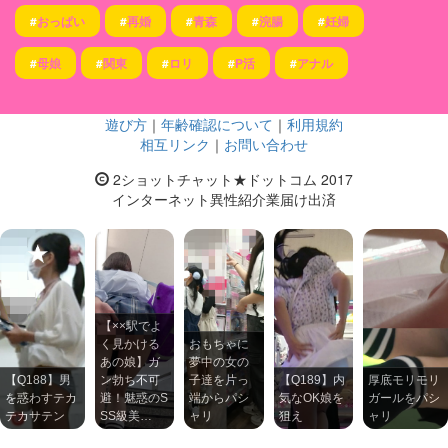
#
おっぱい
#
再婚
#
青森
#
浣腸
#
妊婦
#
母娘
#
関東
#
ロリ
#
P活
#
アナル
遊び方
｜
年齢確認について
｜
利用規約
相互リンク
｜
お問い合わせ
2ショットチャット★ドットコム 2017
インターネット異性紹介業届け出済
【××駅でよ
く見かける
おもちゃに
あの娘】ガ
夢中の女の
【Q188】男
ン勃ち不可
子達を片っ
【Q189】内
厚底モリモリ
を惑わすテカ
避！魅惑のS
端からパシ
気なOK娘を
ガールをパシ
テカサテン
SS級美…
ャリ
狙え
ャリ