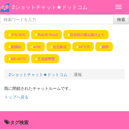
2ショットチャット★ドットコム
検索
#
구직 재직
#
Rob-B-Hood
#
花京院の魂も賭けよう
#
能源站
#
artle
#
台北飯店
#
sif飞书
#
録画
#
MD-0070
#
王貞妮學歷
2ショットチャット★ドットコム
通報
既に閉鎖されたチャットルームです。
トップへ戻る
タグ検索