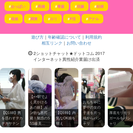
#
おっぱい
#
再婚
#
青森
#
浣腸
#
妊婦
#
母娘
#
関東
#
ロリ
#
P活
#
アナル
遊び方
｜
年齢確認について
｜
利用規約
相互リンク
｜
お問い合わせ
2ショットチャット★ドットコム 2017
インターネット異性紹介業届け出済
【××駅でよ
く見かける
おもちゃに
あの娘】ガ
夢中の女の
【Q188】男
ン勃ち不可
【Q189】内
子達を片っ
厚底モリモリ
を惑わすテカ
避！魅惑のS
気なOK娘を
端からパシ
ガールをパシ
テカサテン
SS級美…
狙え
ャリ
ャリ