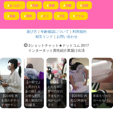
#
おっぱい
#
再婚
#
青森
#
浣腸
#
妊婦
#
母娘
#
関東
#
ロリ
#
P活
#
アナル
遊び方
｜
年齢確認について
｜
利用規約
相互リンク
｜
お問い合わせ
2ショットチャット★ドットコム 2017
インターネット異性紹介業届け出済
【××駅でよ
く見かける
おもちゃに
あの娘】ガ
夢中の女の
【Q188】男
ン勃ち不可
子達を片っ
【Q189】内
厚底モリモリ
を惑わすテカ
避！魅惑のS
端からパシ
気なOK娘を
ガールをパシ
テカサテン
SS級美…
ャリ
狙え
ャリ