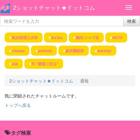
2ショットチャット★ドットコム
検索
#
哈尔滨理工大学
#
iko iko
#
都内 シャブ友
#
HKTV
#
chases
#
pathetic
#
倉沢製餡所
#
wdrefgv
#
ebk
#
牛 "屠畜に至る"
2ショットチャット★ドットコム
通報
既に閉鎖されたチャットルームです。
トップへ戻る
タグ検索