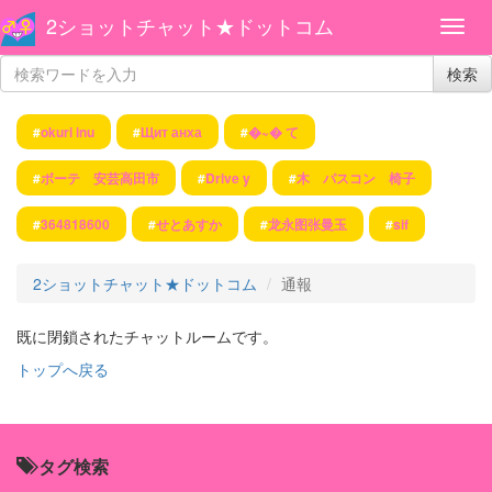
2ショットチャット★ドットコム
検索
#
okuri inu
#
Щит анха
#
�~� て
#
ボーテ 安芸高田市
#
Drive y
#
木 パスコン 椅子
#
364818600
#
せとあすか
#
龙永图张曼玉
#
sif
2ショットチャット★ドットコム
通報
既に閉鎖されたチャットルームです。
トップへ戻る
タグ検索