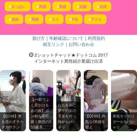
#
おっぱい
#
再婚
#
青森
#
浣腸
#
妊婦
#
母娘
#
関東
#
ロリ
#
P活
#
アナル
遊び方
｜
年齢確認について
｜
利用規約
相互リンク
｜
お問い合わせ
2ショットチャット★ドットコム 2017
インターネット異性紹介業届け出済
【××駅でよ
く見かける
おもちゃに
あの娘】ガ
夢中の女の
【Q188】男
ン勃ち不可
子達を片っ
【Q189】内
厚底モリモリ
を惑わすテカ
避！魅惑のS
端からパシ
気なOK娘を
ガールをパシ
テカサテン
SS級美…
ャリ
狙え
ャリ