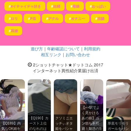
#
#イチャイチャ好き
#
妊婦
#
母娘
#
おっぱい
#
ロリ
#
P活
#
アナル
#
オナニー
#
浣腸
#
再婚
遊び方
｜
年齢確認について
｜
利用規約
相互リンク
｜
お問い合わせ
2ショットチャット★ドットコム 2017
インターネット異性紹介業届け出済
【××駅でよ
く見かける
【Q190】カ
クソミニエ
あの娘】ガ
【Q189】内
ースト上位
ッチぃオタ
ン勃ち不可
厚底モリモリ
気なOK娘を
のなれのは
姫をパシャ
避！魅惑のS
ガールをパシ