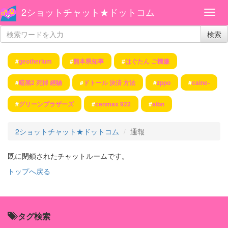
2ショットチャット★ドットコム
検索
#
geotherium
#
熊本県知事
#
はぐたん ご機嫌
#
暗黑2 死掉 經驗
#
ドトール 決済 方法
#
zppo
#
caine-
#
グリーンブラザーズ
#
cenmax 922
#
aibn
2ショットチャット★ドットコム
通報
既に閉鎖されたチャットルームです。
トップへ戻る
タグ検索