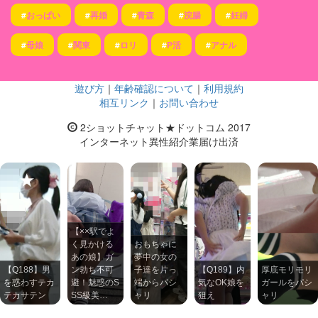
#
おっぱい
#
再婚
#
青森
#
浣腸
#
妊婦
#
母娘
#
関東
#
ロリ
#
P活
#
アナル
遊び方
｜
年齢確認について
｜
利用規約
相互リンク
｜
お問い合わせ
2ショットチャット★ドットコム 2017
インターネット異性紹介業届け出済
【××駅でよ
く見かける
おもちゃに
あの娘】ガ
夢中の女の
【Q188】男
ン勃ち不可
子達を片っ
【Q189】内
厚底モリモリ
を惑わすテカ
避！魅惑のS
端からパシ
気なOK娘を
ガールをパシ
テカサテン
SS級美…
ャリ
狙え
ャリ