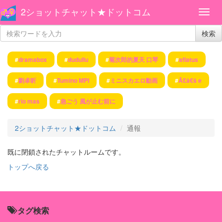
2ショットチャット★ドットコム
検索
#
dramabox
#
dudullu
#
菊次郎的夏天 口琴
#
aflatus
#
劉卓昕
#
Tumino MPI
#
ミニスカエロ動画
#
Ã£â€š e
#
rio mas
#
急ごう 風が止む前に
2ショットチャット★ドットコム
通報
既に閉鎖されたチャットルームです。
トップへ戻る
タグ検索