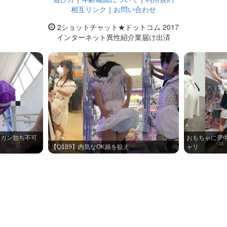
相互リンク
｜
お問い合わせ
2ショットチャット★ドットコム 2017
インターネット異性紹介業届け出済
】ガン勃ち不可
おもちゃに夢
【Q189】内気なOK娘を狙え
ャリ