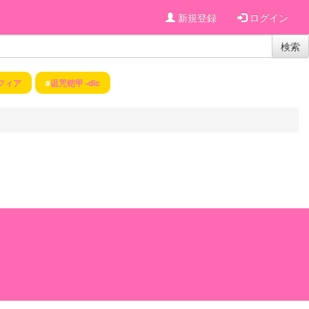
新規登録
ログイン
検索
フィア
#
诅咒铠甲 -dlc