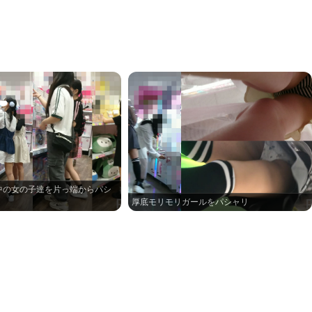
中の女の子達を片っ端からパシ
厚底モリモリガールをパシャリ