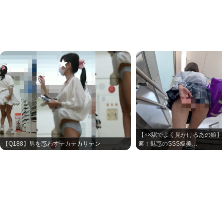
【××駅でよく見かけるあの娘
【Q188】男を惑わすテカテカサテン
避！魅惑のSSS級美…