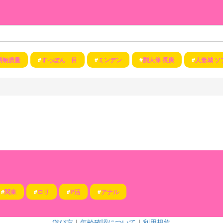
锈钢质量
#
すっぽん 目
#
ミンデン
#
劉大偉 長庚
#
人妻城 ソ
#
関東
#
ロリ
#
P活
#
アナル
遊び方
｜
年齢確認について
｜
利用規約