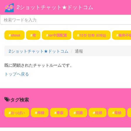
2ショットチャット★ドットコム
#
ohnut
#
宥
#
tor中国配置
#
12컷 만화 프레임
#
银和不
2ショットチャット★ドットコム
通報
既に閉鎖されたチャットルームです。
トップへ戻る
タグ検索
#
おっぱい
#
再婚
#
青森
#
浣腸
#
妊婦
#
母娘