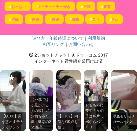
#
おっぱい
#
#イチャイチャ好き
#
再婚
#
青森
#
浣腸
#
妊婦
#
母娘
#
関東
#
ロリ
#
P活
遊び方
｜
年齢確認について
｜
利用規約
相互リンク
｜
お問い合わせ
2ショットチャット★ドットコム 2017
インターネット異性紹介業届け出済
【××駅でよ
く見かける
おもちゃに
あの娘】ガ
夢中の女の
【Q188】男
ン勃ち不可
【Q189】内
子達を片っ
厚底モリモリ
を惑わすテカ
避！魅惑のS
気なOK娘を
端からパシ
ガールをパシ
テカサテン
SS級美…
狙え
ャリ
ャリ