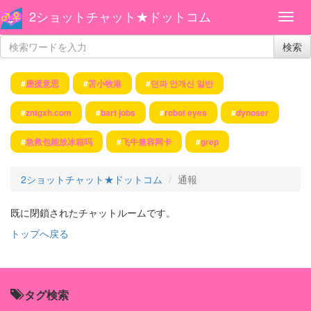
2ショットチャット★ドットコム
検索
#
應援意思
#
苫小牧港
#
던파 안개신 일반
#
zntgxh.com
#
bart jobs
#
robot eyes
#
dynoser
#
急救包能放冰箱吗
#
飞牛兼容网卡
#
grep
2ショットチャット★ドットコム
通報
既に閉鎖されたチャットルームです。
トップへ戻る
タグ検索