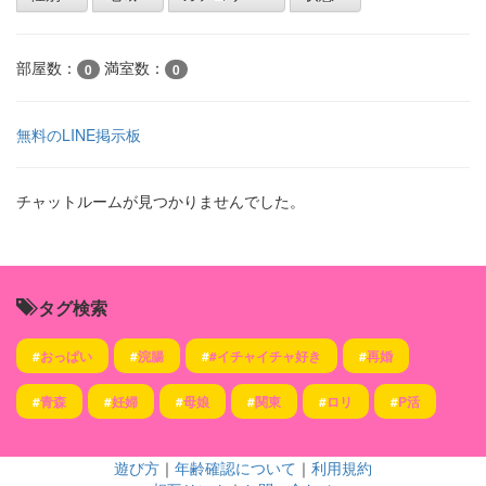
部屋数：
満室数：
0
0
無料のLINE掲示板
チャットルームが見つかりませんでした。
タグ検索
#
おっぱい
#
浣腸
#
#イチャイチャ好き
#
再婚
#
青森
#
妊婦
#
母娘
#
関東
#
ロリ
#
P活
遊び方
｜
年齢確認について
｜
利用規約