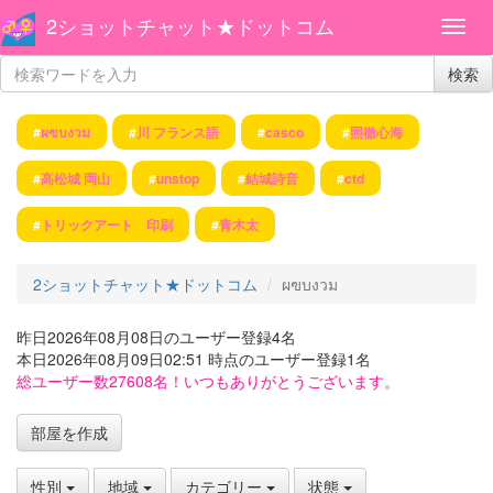
2ショットチャット★ドットコム
検索
#
ผฃบงวม
#
川 フランス語
#
casco
#
照徹心海
#
高松城 岡山
#
unstop
#
結城詩音
#
ctd
#
トリックアート 印刷
#
青木太
2ショットチャット★ドットコム
ผฃบงวม
昨日2026年08月08日のユーザー登録4名
本日2026年08月09日02:51 時点のユーザー登録1名
総ユーザー数27608名！いつもありがとうございます。
部屋を作成
性別
地域
カテゴリー
状態