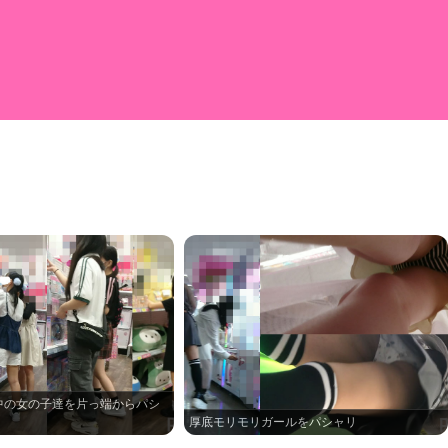
中の女の子達を片っ端からパシ
厚底モリモリガールをパシャリ