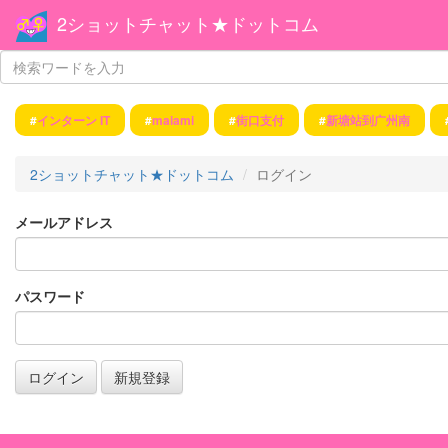
2ショットチャット★ドットコム
#
インターン IT
#
maiami
#
街口支付
#
新塘站到广州南
2ショットチャット★ドットコム
ログイン
メールアドレス
パスワード
ログイン
新規登録