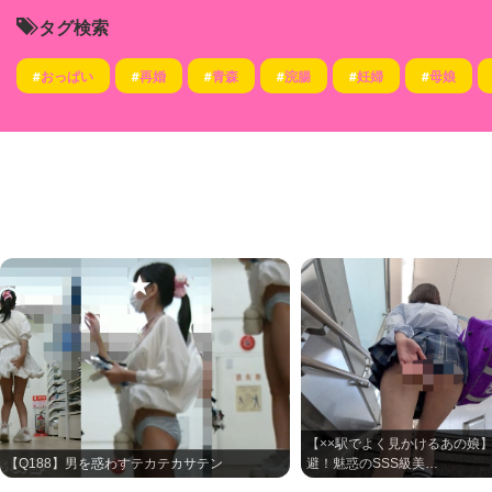
タグ検索
#
おっぱい
#
再婚
#
青森
#
浣腸
#
妊婦
#
母娘
【××駅でよく見かけるあの娘
【Q188】男を惑わすテカテカサテン
避！魅惑のSSS級美…