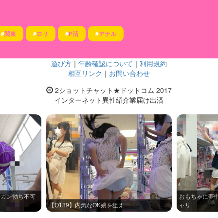
#
関東
#
ロリ
#
P活
#
アナル
遊び方
｜
年齢確認について
｜
利用規約
相互リンク
｜
お問い合わせ
2ショットチャット★ドットコム 2017
インターネット異性紹介業届け出済
】ガン勃ち不可
おもちゃに夢
【Q189】内気なOK娘を狙え
ャリ