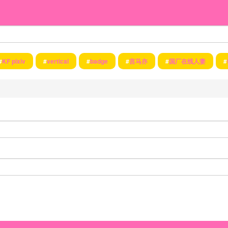
#
KF pixiv
#
vertical
#
badge
#
言马亦
#
国厂在线人妻
#