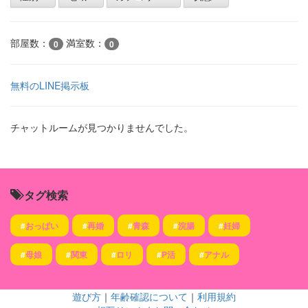
部屋数：
満室数：
0
0
無料のLINE掲示板
チャットルームが見つかりませんでした。
タグ検索
#
おっぱい
#
再婚
#
青森
#
浣腸
#
妊婦
#
母娘
#
関東
#
ロリ
#
P活
#
アナル
遊び方
｜
年齢確認について
｜
利用規約