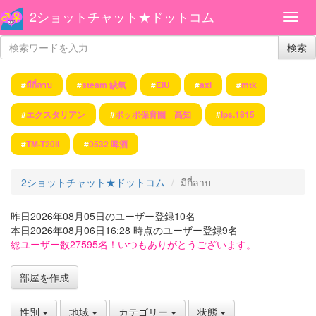
2ショットチャット★ドットコム
検索
#
มีกี่ลาบ
#
steam 缺氧
#
EIU
#
axl
#
mtk
#
エクスタリアン
#
ポッポ保育園 高知
#
lps.1815
#
TM-T20II
#
0532 啤酒
2ショットチャット★ドットコム
มีกี่ลาบ
昨日2026年08月05日のユーザー登録10名
本日2026年08月06日16:28 時点のユーザー登録9名
総ユーザー数27595名！いつもありがとうございます。
部屋を作成
性別
地域
カテゴリー
状態