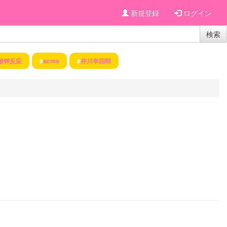
新規登録
ログイン
検索
酸钾反应
#
acma
#
井川幸四郎