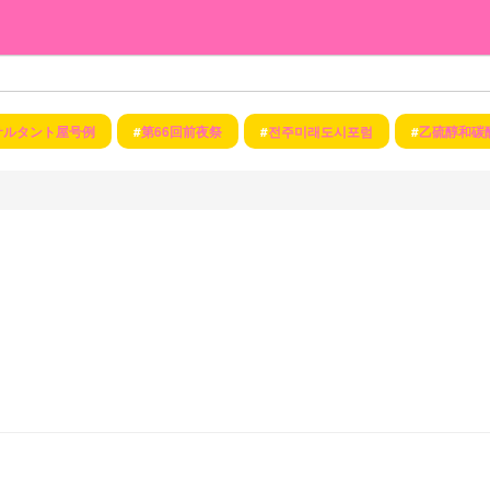
サルタント屋号例
#
第66回前夜祭
#
전주미래도시포럼
#
乙硫醇和碳