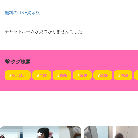
無料のLINE掲示板
チャットルームが見つかりませんでした。
タグ検索
#
おっぱい
#
再婚
#
青森
#
浣腸
#
妊婦
#
母娘