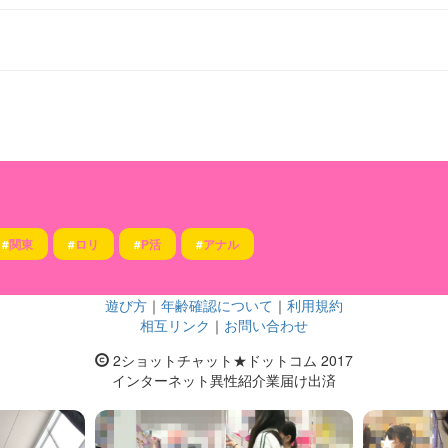
#
関東
#
ロリ
#
P活
#
アナル
遊び方
｜
年齢確認について
｜
利用規約
相互リンク
｜
お問い合わせ
2ショットチャット★ドットコム 2017
インターネット異性紹介業届け出済