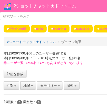
2ショットチャット★ドットコム
#
ヴェゼル無限
#
пейл
#
magerk's
#
bulduk co
#
コン
2ショットチャット★ドットコム
ヴェゼル無限
昨日2026年08月06日のユーザー登録12名
本日2026年08月07日07:16 時点のユーザー登録1名
総ユーザー数27599名！いつもありがとうございます。
部屋を作成
性別
地域
カテゴリー
状態
部屋数：
満室数：
0
0