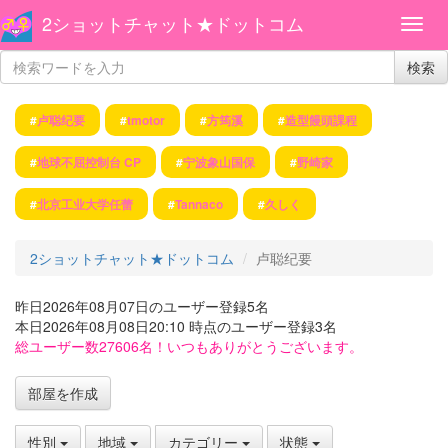
2ショットチャット★ドットコム
検索
#
卢聪纪要
#
tmotor
#
方筠溪
#
造型饅頭課程
#
地球不屈控制台 CP
#
宁波象山国保
#
野崎家
#
北京工业大学任蕾
#
Tannaco
#
久しく
2ショットチャット★ドットコム
卢聪纪要
昨日2026年08月07日のユーザー登録5名
本日2026年08月08日20:10 時点のユーザー登録3名
総ユーザー数27606名！いつもありがとうございます。
部屋を作成
性別
地域
カテゴリー
状態