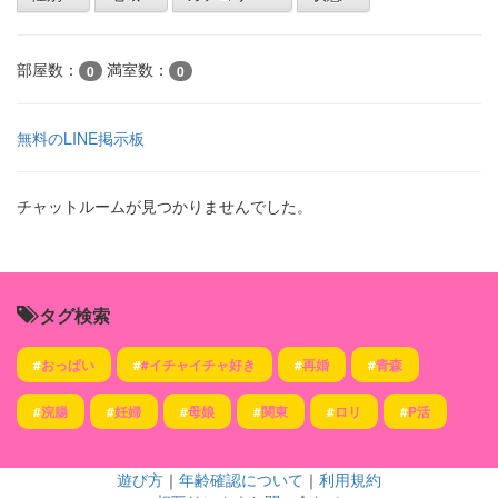
部屋数：
満室数：
0
0
無料のLINE掲示板
チャットルームが見つかりませんでした。
タグ検索
#
おっぱい
#
#イチャイチャ好き
#
再婚
#
青森
#
浣腸
#
妊婦
#
母娘
#
関東
#
ロリ
#
P活
遊び方
｜
年齢確認について
｜
利用規約