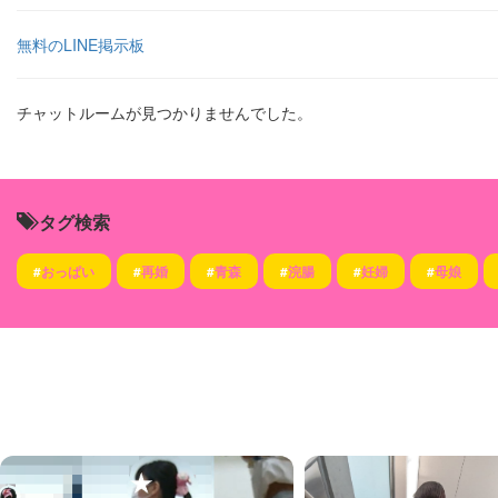
無料のLINE掲示板
チャットルームが見つかりませんでした。
タグ検索
#
おっぱい
#
再婚
#
青森
#
浣腸
#
妊婦
#
母娘