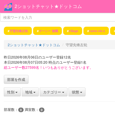
2ショットチャット★ドットコム
#
守望先锋左轮
#
マーシー 無職
#
village
#
vamo vio s
2ショットチャット★ドットコム
守望先锋左轮
昨日2026年08月06日のユーザー登録12名
本日2026年08月07日05:20 時点のユーザー登録1名
総ユーザー数27599名！いつもありがとうございます。
部屋を作成
性別
地域
カテゴリー
状態
部屋数：
満室数：
0
0