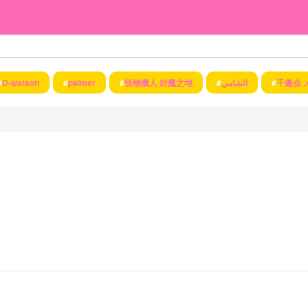
#
D-watson
#
palmer
#
怪物獵人 封魔之地
#
الشامي
#
千趣会 