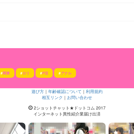
#
関東
#
ロリ
#
P活
#
アナル
遊び方
｜
年齢確認について
｜
利用規約
相互リンク
｜
お問い合わせ
2ショットチャット★ドットコム 2017
インターネット異性紹介業届け出済