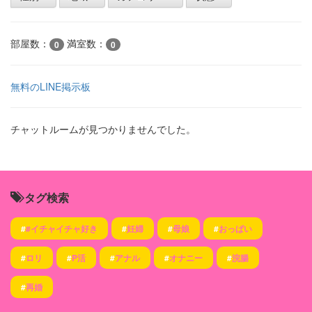
部屋数：
満室数：
0
0
無料のLINE掲示板
チャットルームが見つかりませんでした。
タグ検索
#
#イチャイチャ好き
#
妊婦
#
母娘
#
おっぱい
#
ロリ
#
P活
#
アナル
#
オナニー
#
浣腸
#
再婚