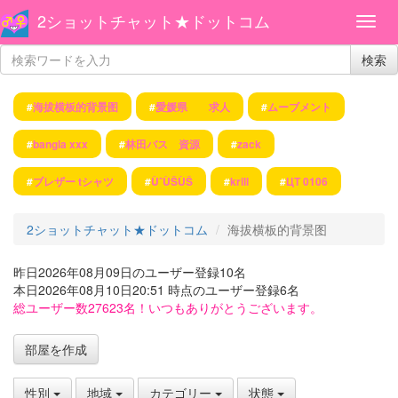
2ショットチャット★ドットコム
検索
#
海拔横板的背景图
#
愛媛県 求人
#
ムーブメント
#
bangla xxx
#
林田バス 資源
#
zack
#
ブレザー tシャツ
#
ÙˆÙŠÙŠ
#
krill
#
ЦТ 0106
2ショットチャット★ドットコム
海拔横板的背景图
昨日2026年08月09日のユーザー登録10名
本日2026年08月10日20:51 時点のユーザー登録6名
総ユーザー数27623名！いつもありがとうございます。
部屋を作成
性別
地域
カテゴリー
状態