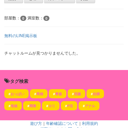
部屋数：
満室数：
0
0
無料のLINE掲示板
チャットルームが見つかりませんでした。
タグ検索
#
おっぱい
#
再婚
#
青森
#
浣腸
#
妊婦
#
母娘
#
関東
#
ロリ
#
P活
#
アナル
遊び方
｜
年齢確認について
｜
利用規約