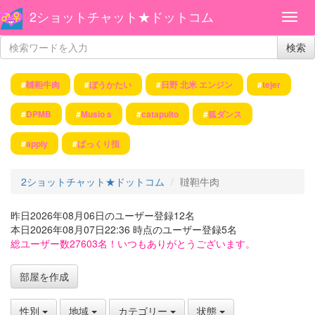
2ショットチャット★ドットコム
検索
#
韃靼牛肉
#
ぼうかたい
#
日野 北米 エンジン
#
tejer
#
DPMB
#
Musio s
#
catapulto
#
狐ダンス
#
apply
#
ぱっくり指
2ショットチャット★ドットコム
韃靼牛肉
昨日2026年08月06日のユーザー登録12名
本日2026年08月07日22:36 時点のユーザー登録5名
総ユーザー数27603名！いつもありがとうございます。
部屋を作成
性別
地域
カテゴリー
状態