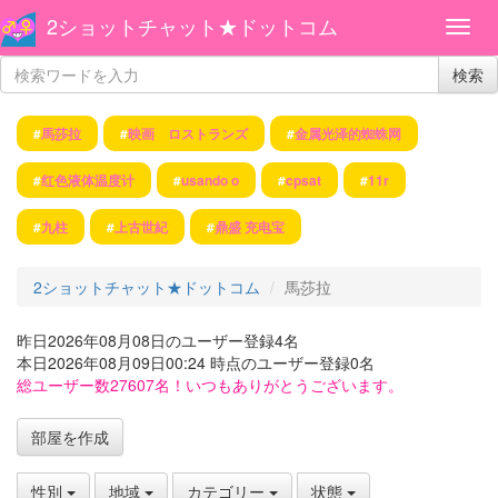
2ショットチャット★ドットコム
検索
#
馬莎拉
#
映画 ロストランズ
#
金属光泽的蜘蛛网
#
红色液体温度计
#
usando o
#
cpsat
#
11r
#
九柱
#
上古世紀
#
鼎盛 充电宝
2ショットチャット★ドットコム
馬莎拉
昨日2026年08月08日のユーザー登録4名
本日2026年08月09日00:24 時点のユーザー登録0名
総ユーザー数27607名！いつもありがとうございます。
部屋を作成
性別
地域
カテゴリー
状態