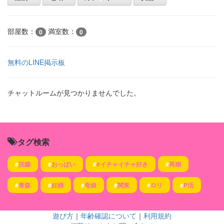
部屋数：
満室数：
0
0
無料のLINE掲示板
チャットルームが見つかりませんでした。
タグ検索
#
浣腸
#
おっぱい
#
#イチャイチャ好き
#
再婚
#
青森
#
妊婦
#
母娘
#
関東
#
ロリ
#
P活
遊び方
｜
年齢確認について
｜
利用規約