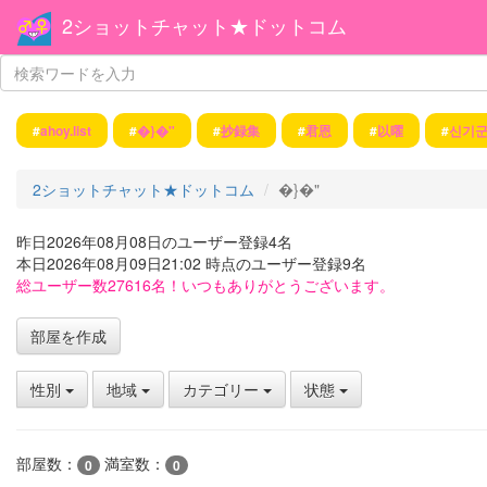
2ショットチャット★ドットコム
#
ahoy.list
#
�}�"
#
抄録集
#
君恩
#
以曜
#
신기
2ショットチャット★ドットコム
�}�"
昨日2026年08月08日のユーザー登録4名
本日2026年08月09日21:02 時点のユーザー登録9名
総ユーザー数27616名！いつもありがとうございます。
部屋を作成
性別
地域
カテゴリー
状態
部屋数：
満室数：
0
0