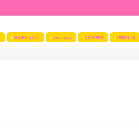
군
#
做饭图片无水印
#
precarious
#
COSAPRO
#
782673-15