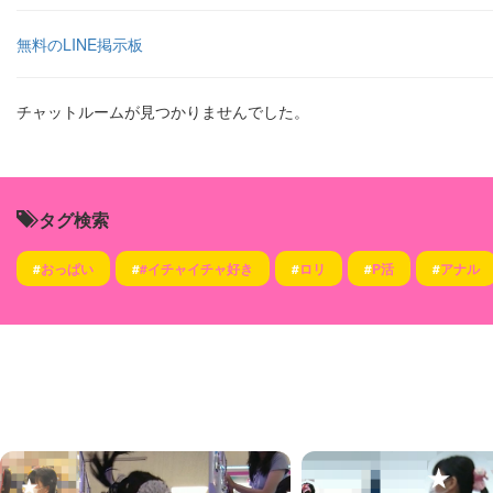
無料のLINE掲示板
チャットルームが見つかりませんでした。
タグ検索
#
おっぱい
#
#イチャイチャ好き
#
ロリ
#
P活
#
アナル