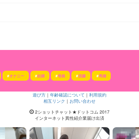
#
オナニー
#
妊婦
#
母娘
#
浣腸
#
再婚
遊び方
｜
年齢確認について
｜
利用規約
相互リンク
｜
お問い合わせ
2ショットチャット★ドットコム 2017
インターネット異性紹介業届け出済