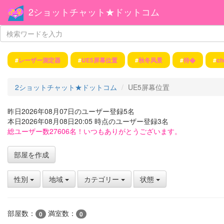
2ショットチャット★ドットコム
#
レーザー測定器
#
UE5屏幕位置
#
秋冬风景
#
待�
#
ch
2ショットチャット★ドットコム
UE5屏幕位置
昨日2026年08月07日のユーザー登録5名
本日2026年08月08日20:05 時点のユーザー登録3名
総ユーザー数27606名！いつもありがとうございます。
部屋を作成
性別
地域
カテゴリー
状態
部屋数：
満室数：
0
0