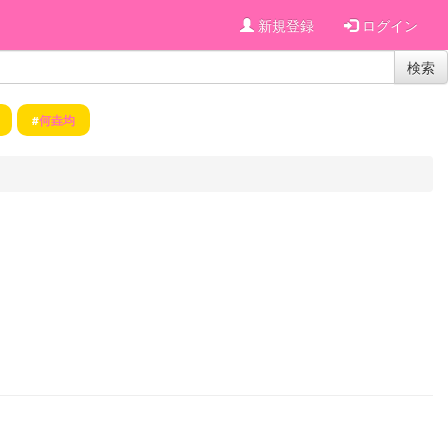
新規登録
ログイン
検索
#
何垚均