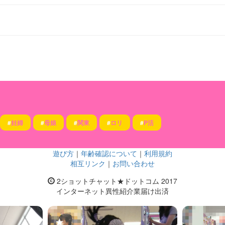
#
妊婦
#
母娘
#
関東
#
ロリ
#
P活
遊び方
｜
年齢確認について
｜
利用規約
相互リンク
｜
お問い合わせ
2ショットチャット★ドットコム 2017
インターネット異性紹介業届け出済