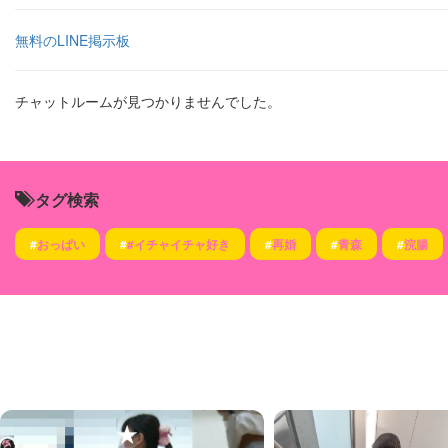
無料のLINE掲示板
チャットルームが見つかりませんでした。
タグ検索
#
おっぱい
#
#イチャイチャ好き
#
再婚
#
青森
#
浣腸