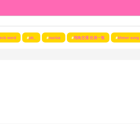
eck word
#
pb_
#
nuclus
#
飛鳥交通 役員一覧
#
khmer song