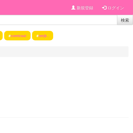
新規登録
ログイン
検索
#
comicsai
#
nmjk .