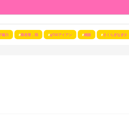
57磁力
#
陈老登，我
#
g730アイアン
#
雑談
#
さくらぎなぎさ