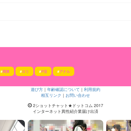
#
関東
#
ロリ
#
P活
#
アナル
遊び方
｜
年齢確認について
｜
利用規約
相互リンク
｜
お問い合わせ
2ショットチャット★ドットコム 2017
インターネット異性紹介業届け出済