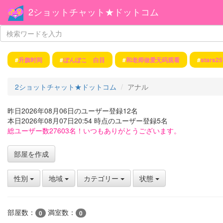
2ショットチャット★ドットコム
#
升旗时间
#
ぽんぽこ 白目
#
和老师做爱无码观看
#
stars2
2ショットチャット★ドットコム
アナル
昨日2026年08月06日のユーザー登録12名
本日2026年08月07日20:54 時点のユーザー登録5名
総ユーザー数27603名！いつもありがとうございます。
部屋を作成
性別
地域
カテゴリー
状態
部屋数：
満室数：
0
0