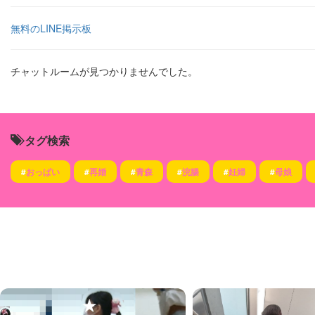
無料のLINE掲示板
チャットルームが見つかりませんでした。
タグ検索
#
おっぱい
#
再婚
#
青森
#
浣腸
#
妊婦
#
母娘