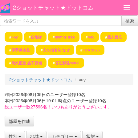
2ショットチャット★ドットコム
検索
#
чну
#
自衛隊
#
hymns free
#
445
#
黑人西瓜
#
保手浜由基
#
永久指名制 なぜ
#
FIFA 2026
#
蒸気配管 施工要領
#
苍苍影视m3u8
2ショットチャット★ドットコム
чну
昨日2026年08月05日のユーザー登録10名
本日2026年08月06日19:01 時点のユーザー登録10名
総ユーザー数27596名！いつもありがとうございます。
部屋を作成
性別
地域
カテゴリー
状態