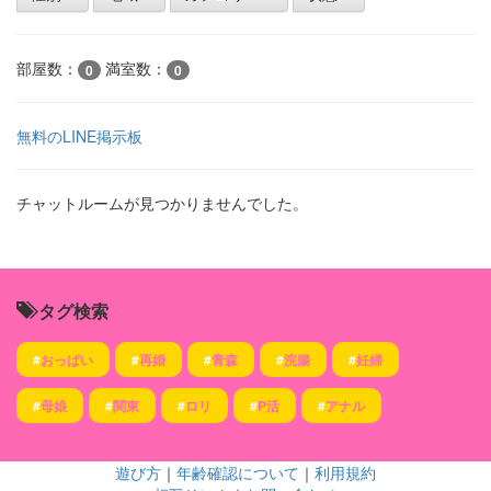
部屋数：
満室数：
0
0
無料のLINE掲示板
チャットルームが見つかりませんでした。
タグ検索
#
おっぱい
#
再婚
#
青森
#
浣腸
#
妊婦
#
母娘
#
関東
#
ロリ
#
P活
#
アナル
遊び方
｜
年齢確認について
｜
利用規約