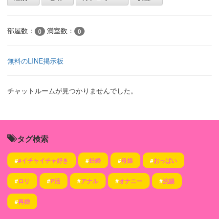
部屋数：
満室数：
0
0
無料のLINE掲示板
チャットルームが見つかりませんでした。
タグ検索
#
#イチャイチャ好き
#
妊婦
#
母娘
#
おっぱい
#
ロリ
#
P活
#
アナル
#
オナニー
#
浣腸
#
再婚