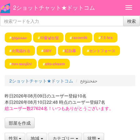
2ショットチャット★ドットコム
検索
#
حقختثؤفخ
#
아들낳는법
#
racovnik
#
7.5 hrs
#
火気溢れる
#
OBV
#
紅白幕
#
セントフォース
#
поч мацйл/
#
alto-shaam
2ショットチャット★ドットコム
حقختثؤفخ
昨日2026年08月09日のユーザー登録10名
本日2026年08月10日22:48 時点のユーザー登録7名
総ユーザー数27624名！いつもありがとうございます。
部屋を作成
性別
地域
カテゴリー
状態