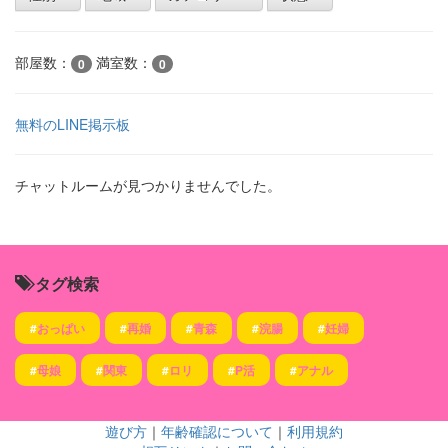
部屋数：
満室数：
0
0
無料のLINE掲示板
チャットルームが見つかりませんでした。
タグ検索
#
おっぱい
#
再婚
#
青森
#
浣腸
#
妊婦
#
母娘
#
関東
#
ロリ
#
P活
#
アナル
遊び方
｜
年齢確認について
｜
利用規約