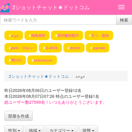
2ショットチャット★ドットコム
検索
#
خوخة
#
海格保研
#
荷尔蒙的图片
#
天つ 意味
#
pixiv ホルン
#
D-4023
#
dzmm
#
agenda
#
周\\\\\\\\
#
kemono.ce
2ショットチャット★ドットコム
خوخة
昨日2026年08月06日のユーザー登録12名
本日2026年08月07日07:26 時点のユーザー登録1名
総ユーザー数27599名！いつもありがとうございます。
部屋を作成
性別
地域
カテゴリー
状態