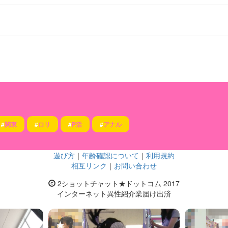
#
関東
#
ロリ
#
P活
#
アナル
遊び方
｜
年齢確認について
｜
利用規約
相互リンク
｜
お問い合わせ
2ショットチャット★ドットコム 2017
インターネット異性紹介業届け出済