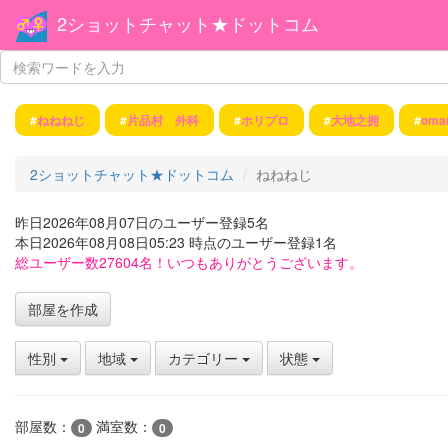
2ショットチャット★ドットコム
#
ねねねじ
#
片品村 外科
#
ホリプロ
#
大地之拥
#
oma
2ショットチャット★ドットコム
ねねねじ
昨日2026年08月07日のユーザー登録5名
本日2026年08月08日05:23 時点のユーザー登録1名
総ユーザー数27604名！いつもありがとうございます。
部屋を作成
性別
地域
カテゴリー
状態
部屋数：
満室数：
0
0