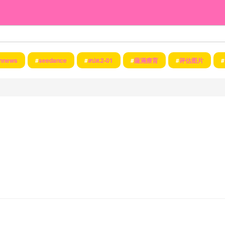
nnews
#
seedance
#
สปส.2-01
#
薩滿療育
#
评估图片
#