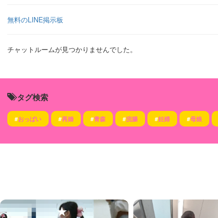
無料のLINE掲示板
チャットルームが見つかりませんでした。
タグ検索
#
おっぱい
#
再婚
#
青森
#
浣腸
#
妊婦
#
母娘