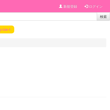
新規登録
ログイン
検索
ç¾žæ ¥