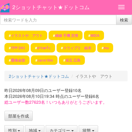
2ショットチャット★ドットコム
検索
#
イラストや アウト
#
綠線 手機 災情
#
MIDA
#
TPP DKI
#
å²©æŸ±
#
スウィプリ 結末
#
inu
#
墨海金壺
#
carol film
#
栄五 広島
2ショットチャット★ドットコム
イラストや アウト
昨日2026年08月09日のユーザー登録10名
本日2026年08月10日19:34 時点のユーザー登録6名
総ユーザー数27623名！いつもありがとうございます。
部屋を作成
性別
地域
カテゴリー
状態