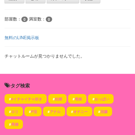
部屋数：
満室数：
0
0
無料のLINE掲示板
チャットルームが見つかりませんでした。
タグ検索
#
#イチャイチャ好き
#
妊婦
#
母娘
#
おっぱい
#
ロリ
#
P活
#
アナル
#
オナニー
#
浣腸
#
再婚