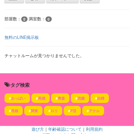
部屋数：
満室数：
0
0
無料のLINE掲示板
チャットルームが見つかりませんでした。
タグ検索
#
おっぱい
#
再婚
#
青森
#
浣腸
#
妊婦
#
母娘
#
関東
#
ロリ
#
P活
#
アナル
遊び方
｜
年齢確認について
｜
利用規約