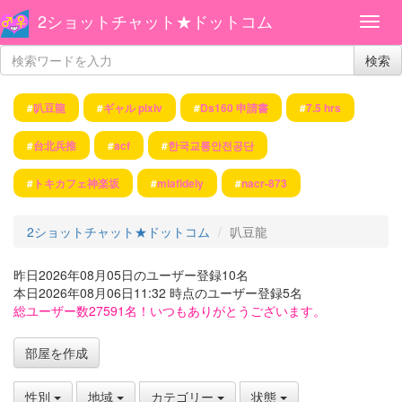
2ショットチャット★ドットコム
検索
#
叭豆龍
#
ギャル pixiv
#
Ds160 申請書
#
7.5 hrs
#
台北兵推
#
acf
#
한국교통안전공단
#
トキカフェ神楽坂
#
mlafidely
#
nacr-873
2ショットチャット★ドットコム
叭豆龍
昨日2026年08月05日のユーザー登録10名
本日2026年08月06日11:32 時点のユーザー登録5名
総ユーザー数27591名！いつもありがとうございます。
部屋を作成
性別
地域
カテゴリー
状態