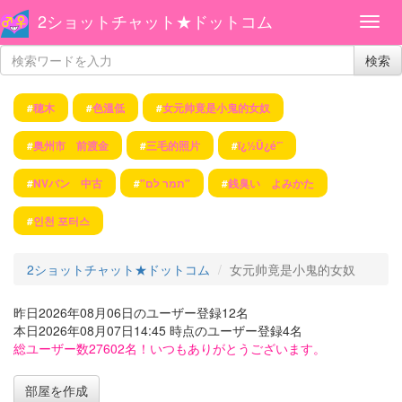
2ショットチャット★ドットコム
検索
#
穂木
#
色溫低
#
女元帅竟是小鬼的女奴
#
奥州市 前渡金
#
三毛的照片
#
ï¿½Ü¿é’¨
#
NVバン 中古
#
"תמר לם"
#
銭臭い よみかた
#
인천 포터스
2ショットチャット★ドットコム
女元帅竟是小鬼的女奴
昨日2026年08月06日のユーザー登録12名
本日2026年08月07日14:45 時点のユーザー登録4名
総ユーザー数27602名！いつもありがとうございます。
部屋を作成