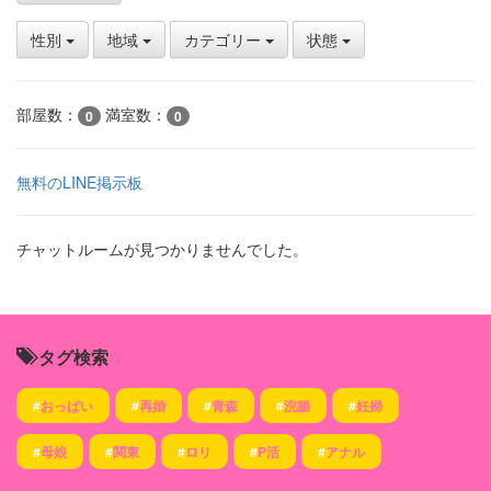
性別
地域
カテゴリー
状態
部屋数：
満室数：
0
0
無料のLINE掲示板
チャットルームが見つかりませんでした。
タグ検索
#
おっぱい
#
再婚
#
青森
#
浣腸
#
妊婦
#
母娘
#
関東
#
ロリ
#
P活
#
アナル