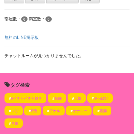
部屋数：
満室数：
0
0
無料のLINE掲示板
チャットルームが見つかりませんでした。
タグ検索
#
#イチャイチャ好き
#
妊婦
#
母娘
#
おっぱい
#
ロリ
#
P活
#
アナル
#
オナニー
#
浣腸
#
再婚