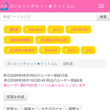
2ショットチャット★ドットコム
検索
#
搞軌案
#
nsw times
#
pan'n
#
JOB TODAY
#
女孩3p在线播放
#
友山基金公司怎么样
#
山口真 折り紙 新刊
#
DUNLOP
#
sysco
#
prat
2ショットチャット★ドットコム
搞軌案
昨日2026年08月09日のユーザー登録10名
本日2026年08月10日20:49 時点のユーザー登録6名
総ユーザー数27623名！いつもありがとうございます。
部屋を作成
性別
地域
カテゴリー
状態