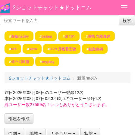
2ショットチャット★ドットコム
検索
#
新版hao6v
#
babes
#
dl 101
#
護指 九陰真經
#
6th
#
Yoro
#
3.29 升級君王號
#
鮭魚魚磚
#
에스디메탈
#
myplay
2ショットチャット★ドットコム
新版hao6v
昨日2026年08月06日のユーザー登録12名
本日2026年08月07日02:32 時点のユーザー登録1名
総ユーザー数27599名！いつもありがとうございます。
部屋を作成
性別
地域
カテゴリー
状態