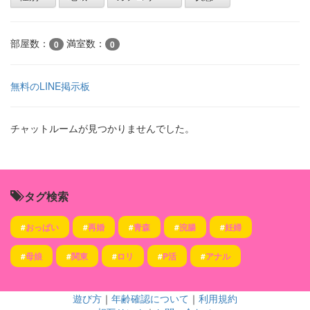
部屋数：
満室数：
0
0
無料のLINE掲示板
チャットルームが見つかりませんでした。
タグ検索
#
おっぱい
#
再婚
#
青森
#
浣腸
#
妊婦
#
母娘
#
関東
#
ロリ
#
P活
#
アナル
遊び方
｜
年齢確認について
｜
利用規約