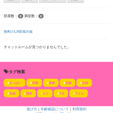
部屋数：
満室数：
0
0
無料のLINE掲示板
チャットルームが見つかりませんでした。
タグ検索
#
おっぱい
#
再婚
#
青森
#
浣腸
#
妊婦
#
母娘
#
関東
#
ロリ
#
P活
#
アナル
遊び方
｜
年齢確認について
｜
利用規約