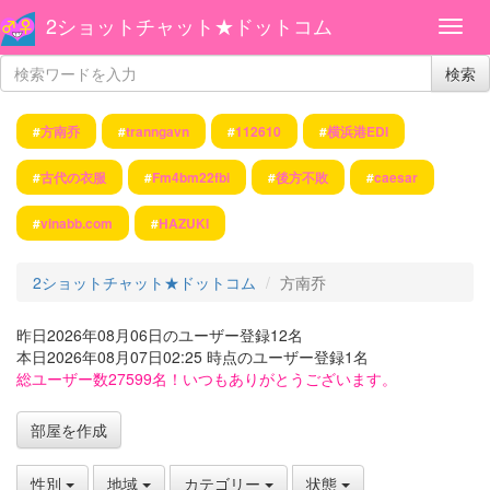
2ショットチャット★ドットコム
検索
#
方南乔
#
tranngavn
#
112610
#
横浜港EDI
#
古代の衣服
#
Fm4bm22fbi
#
後方不敗
#
caesar
#
vinabb.com
#
HAZUKI
2ショットチャット★ドットコム
方南乔
昨日2026年08月06日のユーザー登録12名
本日2026年08月07日02:25 時点のユーザー登録1名
総ユーザー数27599名！いつもありがとうございます。
部屋を作成
性別
地域
カテゴリー
状態